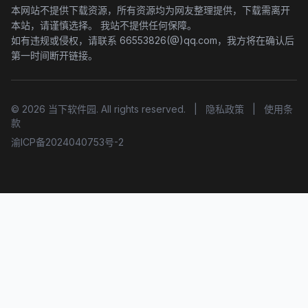
本网站不提供下载资源，所有资源均为网友整理提供，下载需离开
本站，请谨慎选择。 我站不提供任何保障。
如有违规或侵权，请联系 66553826(@)qq.com，我方将在确认后
第一时间断开链接。
© 2026 当下软件园. All rights reserved.
|
隐私政策
|
使用条
款
渝ICP备2024040753号-2