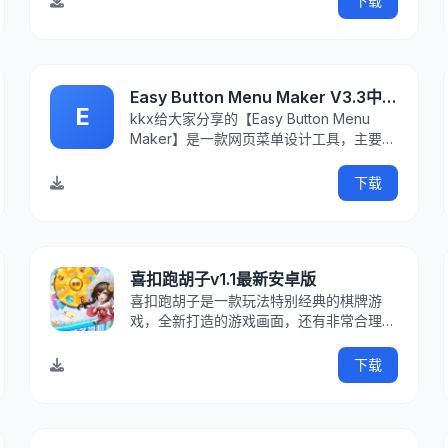
下载
PerlScript、Perl Package Manager四套
开发工具
Easy Button Menu Maker V3.3中文专业版
E
kkx给大家分享的【Easy Button Menu
Maker】是一款网页菜单设计工具，主要用
来网页按钮制作器。内置超过200的优雅设
计模板，反映各种新潮的设计风格。按钮和
下载
菜单简单给你两个固体工具制造商——菜单
和按钮制造
喜扣跑胡子v1.1最新安卓版
喜扣跑胡子是一款玩法特别经典的棋牌游
戏，全新打造的游戏画面，还有非常合理的
布局，让玩家摆脱操作失误，感受畅快淋漓
的棋牌比拼，游戏设置了非常搞笑的方言配
下载
音，带给你浓浓的家乡味道，还汇聚了各种
热门的玩法，让你看一眼就可以轻松掌握，
不花一分钱也可以开开