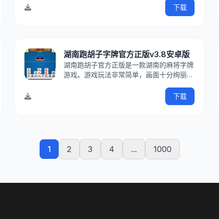
示主控芯片型号、制造商、品牌等详细信
下载
息。有了芯片精灵这款软件，我们就可以轻
松鉴别自己的U
湖南跑胡子字牌官方正版v3.8安卓版
湖南跑胡子官方正版是一款湖南的麻将字牌
游戏。游戏玩法非常简单，画面十分绚丽，
有趣易上手，采用了湖南最简单的麻将游戏
玩法，三人就可以开战哦，喜欢的朋友赶快
下载
到IT猫扑下载吧！呱呱跑胡子内容介绍跑胡
子，是流传于两湖的字牌游戏，是中华民族
古老的游戏，实战玩
1
2
3
4
...
1000