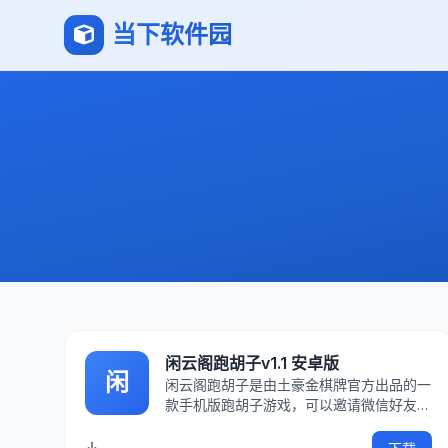
当下软件园
闲云阁跑胡子v1.1 安卓版
闲
闲云阁跑胡子是由土豪金棋牌官方出品的一
款手机版跑胡子游戏，可以邀请微信好友一
起同玩的老友版，让你体验一起跑胡子的快
乐。喜欢的朋友就来IT猫扑下载吧！游戏介