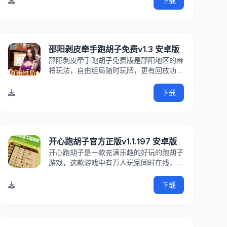
下载
得奖励的。游戏介绍跑胡子又名：字牌、红
拐弯、二七十、大贰、长牌、花牌，八一
等，玩法接近麻将，但又比
邵阳剥皮牵手跑胡子免费v1.3 安卓版
邵阳剥皮牵手跑胡子免费版是邵阳地区的麻
将玩法，自由组局随时玩牌，更有回放功
能，复盘算牌轻松简单！快来IT猫扑下载
吧！感受地方特色的娱乐竞技魅力。邵阳剥
下载
皮游戏介绍邵阳剥皮是当地人民最地道的跑
胡子玩法，玩法娱乐性强，简单，剌激，易
上手，深受当地人民喜爱
开心跑胡子官方正版v1.1.197 安卓版
开心跑胡子是一款充满乐趣的好玩的跑胡子
游戏，这款游戏中有万人玩家同时在线，这
里有全国各地最正宗的跑胡子游戏玩法，只
需一键操作就可以和真人进行匹配，大字牌
下载
超高清晰畅玩更过瘾，感兴趣的小伙伴们赶
快下载体验吧！开心跑胡子游戏介绍开心跑
胡子是一款多元化规