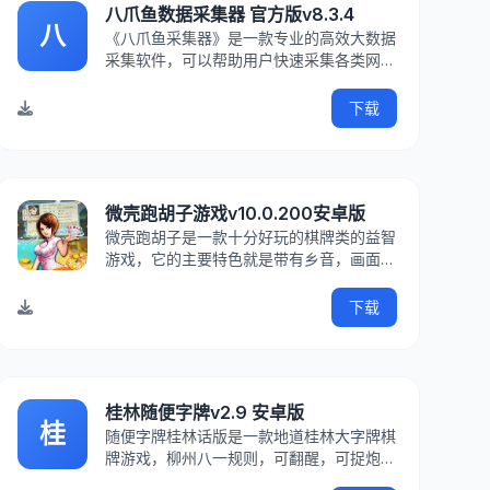
八爪鱼数据采集器 官方版v8.3.4
八
《八爪鱼采集器》是一款专业的高效大数据
采集软件，可以帮助用户快速采集各类网站
中的数据并导出保存，支持图文识别、定时
采集等功能，完全傻瓜式操作。且软件满足
下载
多种业务场景，各行各业都可适用，降低获
取信息的成本，从而提高效率，给用户最简
单高效的数据采集体验！KK下
微壳跑胡子游戏v10.0.200安卓版
微壳跑胡子是一款十分好玩的棋牌类的益智
游戏，它的主要特色就是带有乡音，画面设
计的十分丰富，场景也好玩刺激，玩法简单
易上手。平时在工作之余也是一个十分放松
下载
解压的好游戏。如果您感兴趣的话欢迎直接
在本网站下载试玩吧！微壳跑胡子游戏介绍
跑胡子又名字牌、红
桂林随便字牌v2.9 安卓版
桂
随便字牌桂林话版是一款地道桂林大字牌棋
牌游戏，柳州八一规则，可翻醒，可捉炮的
跑胡子，随时与老乡美女打牌，你还在等什