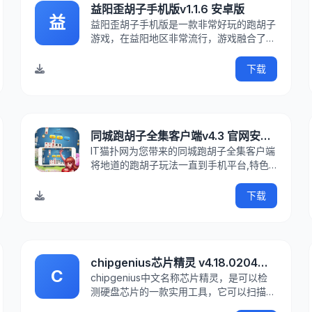
益阳歪胡子手机版v1.1.6 安卓版
益
益阳歪胡子手机版是一款非常好玩的跑胡子
游戏，在益阳地区非常流行，游戏融合了益
阳当地玩法，更加刺激，每天都会有精彩活
动，赢牌还能赢话费！欢迎各位玩家前来it
下载
猫扑下载使用！游戏介绍歪胡子是中华民族
一项古老的纸牌游戏，歪胡子的组牌规则与
麻将相似，但比麻将
同城跑胡子全集客户端v4.3 官网安卓版
IT猫扑网为您带来的同城跑胡子全集客户端
将地道的跑胡子玩法一直到手机平台,特色
玩法,实时对战,精美的画面脚加上动听的背
景音乐,让玩家随时随地想要来一局,.感兴趣
下载
的朋友快来IT猫扑下载吧.跑胡子游戏中心,
在该平台上,玩家们可以更加方便的进行跑
胡子游戏,是喜欢跑胡
chipgenius芯片精灵 v4.18.0204绿色版
C
chipgenius中文名称芯片精灵，是可以检
测硬盘芯片的一款实用工具，它可以扫描U
盘、移动硬盘、SD卡等各种存储设备，显