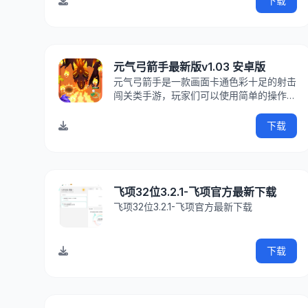
下载
绍跑胡子棋牌游戏官方版，一款极具湖南地
方特色的麻将棋牌游戏，游戏简单的操作，
让玩家只需要创
元气弓箭手最新版v1.03 安卓版
元气弓箭手是一款画面卡通色彩十足的射击
闯关类手游，玩家们可以使用简单的操作来
控制着角色在关卡中不断的去战斗，击败更
多的敌人来获取奖励和解锁更多的关卡，升
下载
级自己能力来更快的消灭敌人。游戏介绍世
界将被黑暗吞噬，作为弓箭手您是唯一可以
抵挡邪恶的有生力量
飞项32位3.2.1-飞项官方最新下载
飞项32位3.2.1-飞项官方最新下载
下载