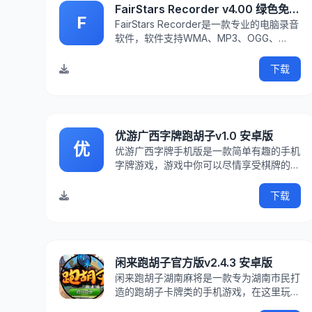
FairStars Recorder v4.00 绿色免费版
F
FairStars Recorder是一款专业的电脑录音
软件，软件支持WMA、MP3、OGG、
APE、FLAC、WAV等音频格式，可以帮助
用户实时录制电脑声卡或是麦克风中的声
下载
音，并将其保存为指定的格式。KK下载站
为您提供FairStars Reco
优游广西字牌跑胡子v1.0 安卓版
优
优游广西字牌手机版是一款简单有趣的手机
字牌游戏，游戏中你可以尽情享受棋牌的乐
趣，娱乐性非常强，喜欢的朋友快来IT猫扑
下载吧！游戏介绍优游广西字牌是一款广西
下载
地区最正宗好玩的一款手机牌类游戏，上手
容易，画面精美，独特的地方特色玩法，让
你眼前一亮，全
闲来跑胡子官方版v2.4.3 安卓版
闲来跑胡子湖南麻将是一款专为湖南市民打
造的跑胡子卡牌类的手机游戏，在这里玩法
非常简单，玩家可以随时组建牌局，进入游