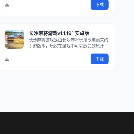
么，快来IT猫扑下载吧！游戏介绍字牌又名
下载
八一字牌、打字牌、跑胡子、桥字牌，亦称
“扯二七十”、“棍棍”、“大贰”。玩法与麻将
类似，比
长沙麻将游戏v1.1.191 安卓版
长沙麻将游戏是由长沙麻将玩法改编而来的
手游版本，玩家在游戏中可以感受到原汁原
味的地方棋牌玩法，让你找到更适合自己的
棋牌游戏，你还可以使用各种有趣的表情包
下载
和自己的好友进行游戏，让线上游戏也变得
更加有趣。长沙麻将游戏介绍长沙麻将打法
简单、节奏快速，极