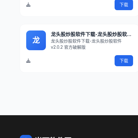
戏，万人同时在线，真人版，逼真的游戏特
下载
效，喜欢的朋友赶快到IT猫扑下载吧！软件
信息本软件只需要用户通过微信一键登录即
可，都不用注册账号
龙头股炒股软件下载-龙头股炒股软件v2.0.2 官方破解版
龙
龙头股炒股软件下载-龙头股炒股软件
v2.0.2 官方破解版
下载