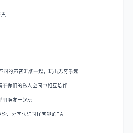
开黑
…不同的声音汇聚一起，玩出无穷乐趣
属于你们的私人空间中相互陪伴
呼朋唤友一起玩
评论、分享认识同样有趣的TA