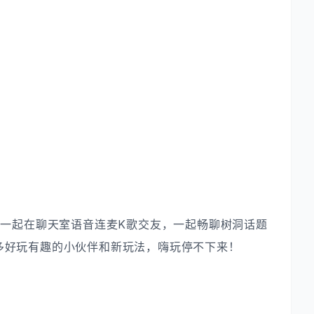
，一起在聊天室语音连麦K歌交友，一起畅聊树洞话题
多好玩有趣的小伙伴和新玩法，嗨玩停不下来！