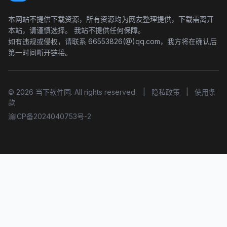
本网站不提供下载资源，所有资源均为网友整理提供，下载需离开
本站，请谨慎选择。 我站不提供任何保障。
如有违规或侵权，请联系 66553826(@)qq.com，我方将在确认后
第一时间断开链接。
© 2026 当下软件园. All rights reserved.
|
隐私政策
|
使用条
款
渝ICP备2024040753号-2